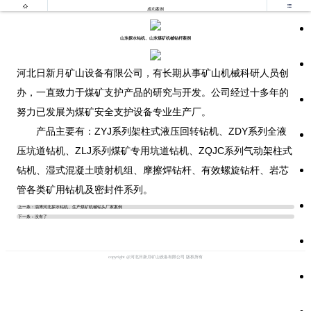


成功案例
山东探水钻机、山东煤矿机械钻杆案例
河北日新月矿山设备有限公司，有长期从事矿山机械科研人员创
办，一直致力于煤矿支护产品的研究与开发。公司经过十多年的
努力已发展为煤矿安全支护设备专业生产厂。
产品主要有：ZYJ系列架柱式液压回转钻机、ZDY系列全液
压坑道钻机、ZLJ系列煤矿专用坑道钻机、ZQJC系列气动架柱式
钻机、湿式混凝土喷射机组、摩擦焊钻杆、有效螺旋钻杆、岩芯
管各类矿用钻机及密封件系列。
上一条：
淄博河北探水钻机、生产煤矿机械钻头厂家案例
下一条：没有了
copyright @河北日新月矿山设备有限公司 版权所有